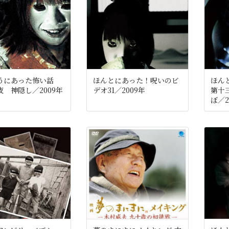
うにあった怖い話
ほんとにあった！呪いのビ
ほん
夜 神隠し／2009年
デオ31／2009年
第十
ぼ／2