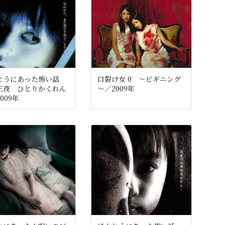
とうにあった怖い話
口裂け女 0 ～ビギニング
三夜 ひとりかくれん
～／2009年
009年