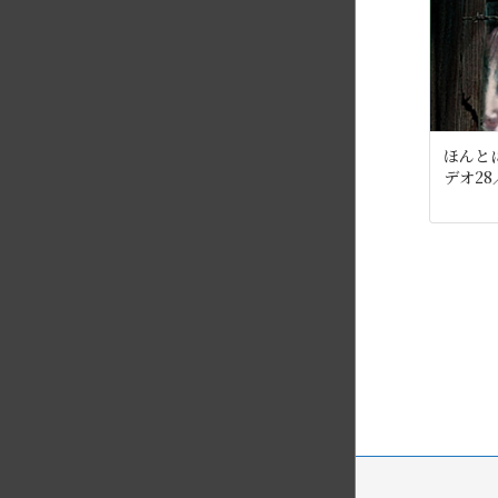
投
ほんと
稿
デオ28
の
ペ
ー
ジ
送
り