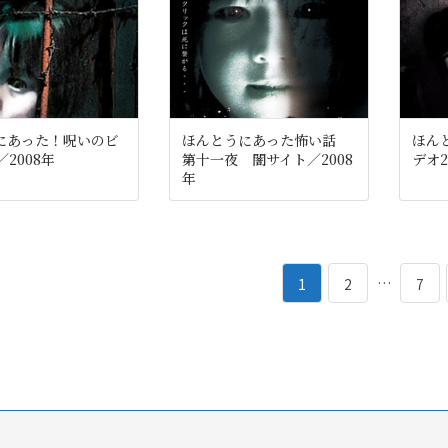
にあった！呪いのビ
ほんとうにあった怖い話
ほん
／2008年
第十一夜 闇サイト／2008
デオ2
年
ペ
ペ
…
ペ
1
2
7
ー
ー
ー
ジ
ジ
ジ