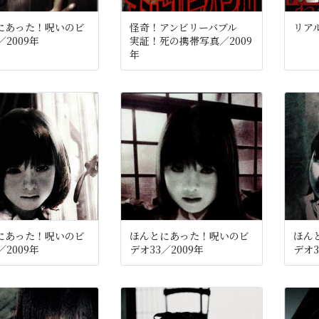
にあった！呪いのビ
怪奇！アンビリーバブル
リアル
／2009年
実証！死の携帯写真／2009
年
にあった！呪いのビ
ほんとにあった！呪いのビ
ほん
／2009年
デオ33／2009年
デオ3