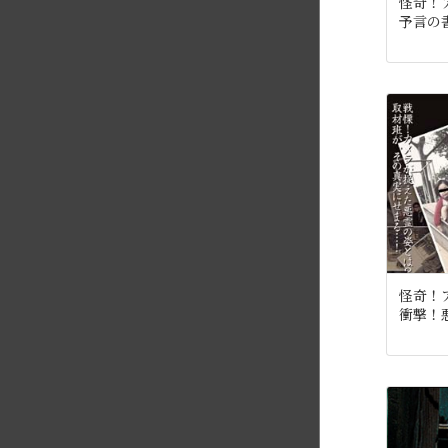
怪奇！
予言の書
怪奇！
衝撃！