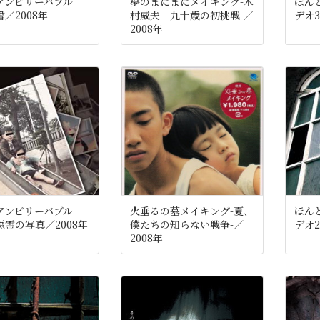
アンビリーバブル
夢のまにまにメイキング-木
ほん
／2008年
村威夫 九十歳の初挑戦-／
デオ3
2008年
アンビリーバブル
火垂るの墓メイキング-夏、
ほん
悪霊の写真／2008年
僕たちの知らない戦争-／
デオ2
2008年