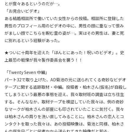
とが度々あるというのだが…。
「お見合いビデオ」
ある結婚相談所で働いていた女性からの投稿。相談所に登録した
男性のプロフィール用のビデオの中に、男性の顔に重なって恨み
がましい顔でこちらを睨む霊の姿が…。実はその男性は、妻と死
に別れるという経験があった。
★ついに十周年を迎えた「ほんとにあった！呪いのビデオ」。史
上最恐の戦慄が我々製作委員会を襲う！！
「Twenty Seven 中編」
パート32で取り上げた、AD菊池の元に送られてくる奇妙なビデオ
テープに関する追跡取材・中編。投稿者・柏木さん(仮名)が自殺し
てしまうという最悪の事態を迎え、我々取材班の調査は立ち往生
する。そんななか、取材テープを検証していた我々は、例の奇妙
なマークが柏木さんの部屋にも印されていたことに気付く。我々
は柏木さんの周りを洗い直してみることに。柏木さんの恋人とコ
ンタクトを取った我々は、あの投稿映像は、菊池と同様、柏木さ
んの誕生日ごとに何者かから送られてきた映像だと知る。