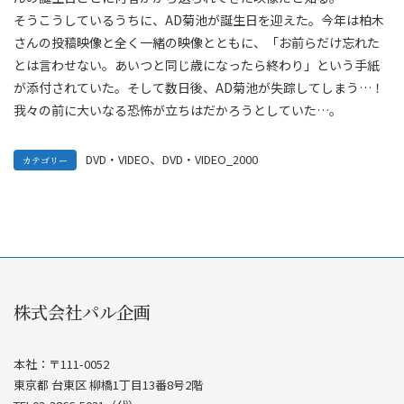
そうこうしているうちに、AD菊池が誕生日を迎えた。今年は柏木
さんの投稿映像と全く一緒の映像とともに、「お前らだけ忘れた
とは言わせない。あいつと同じ歳になったら終わり」という手紙
が添付されていた。そして数日後、AD菊池が失踪してしまう…！
我々の前に大いなる恐怖が立ちはだかろうとしていた…。
、
DVD・VIDEO
DVD・VIDEO_2000
カテゴリー
株式会社パル企画
本社：〒111-0052
東京都 台東区 柳橋1丁目13番8号2階