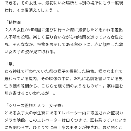
できる。その女性は、最初にいた場所とは別の場所にもう一度現
われ、その後消えてしまう…。
「植物園」
２人の女性が植物園に遊びに行った際に撮影したと思われる差出
人不明の投稿。楽しく語り合いながら植物園を巡っている女性た
ち。そんななか、植物を展示してある台の下に、赤い顔をした幼
い女の子の姿が見て取れる。
「祭」
ある神社で行われていた祭の様子を撮影した映像。様々な出店で
賑わっている境内。その映像の中に、お札に名前を書いている男
性の腕の隙間から、こちらを覗く顔のようなものが…。祭は霊を
引き寄せるといわれるが…。
「シリーズ監視カメラ 女子寮」
とある女子大の学生寮にあるエレベーター内に設置された監視カ
メラの映像。このエレベーターは曰くつきで、誰も乗っていないの
にも関わらず、ひとりでに最上階のボタンが押され、扉が開くこ