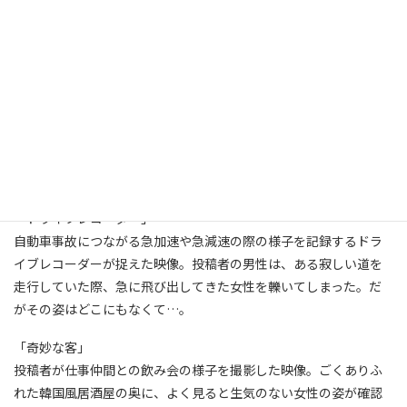
（C）2009 NSW／パル企画
発売・販売元：ブロードウェイ
2009年7月3日セル・レンタル開始
イントロダクション
☆おかげざまで十周年！
心霊ドキュメンタリーの金字塔！
「ドライブレコーダー」
自動車事故につながる急加速や急減速の際の様子を記録するドラ
イブレコーダーが捉えた映像。投稿者の男性は、ある寂しい道を
走行していた際、急に飛び出してきた女性を轢いてしまった。だ
がその姿はどこにもなくて…。
「奇妙な客」
投稿者が仕事仲間との飲み会の様子を撮影した映像。ごくありふ
れた韓国風居酒屋の奥に、よく見ると生気のない女性の姿が確認