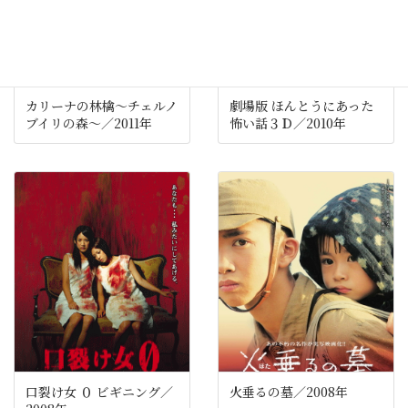
カリーナの林檎～チェルノ
劇場版 ほんとうにあった
ブイリの森～／2011年
怖い話３Ｄ／2010年
口裂け女 ０ ビギニング／
火垂るの墓／2008年