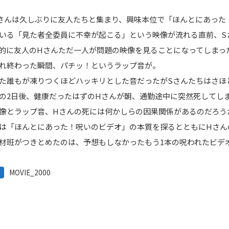
さんは久しぶりに友人たちと集まり、興味本位で「ほんとにあった
いる「見た者全委員に不幸が起こる」という映像が流れる直前、S
的に友人のHさんただ一人が問題の映像を見ることになってしまっ
れ終わった瞬間、パチッ！というラップ音が。
た誰もが凍りつくほどハッキリとした音だったがSさんたちはさほ
の2日後、健康だったはずのHさんが朝、通勤途中に突然死してし
像とラップ音、Hさんの死には何かしらの因果関係があるのだろう
は「ほんとにあった！呪いのビデオ」の本質を探るとともにHさん
材班がつきとめたのは、予想もしなかったもう1本の呪われたビデ
MOVIE_2000