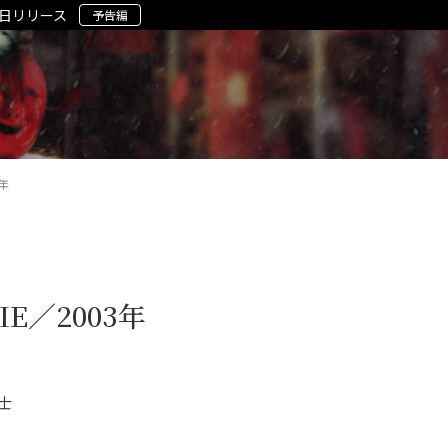
5日リリース
予告編
年
E／2003年
士