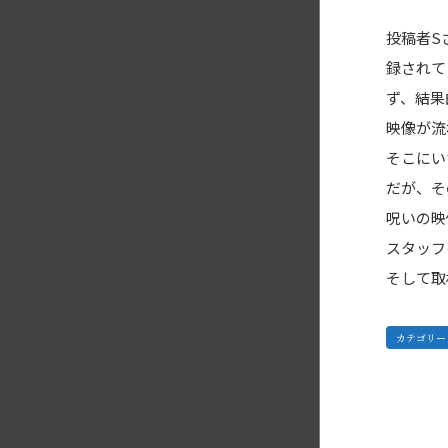
投稿者S
録されて
ず、結果
映像が流
そこにい
だが、そ
呪いの映
スタッフ
そして取
カテゴリー