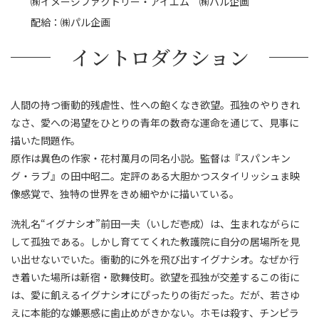
㈱イメージファクトリー・アイエム ㈱パル企画
配給：㈱パル企画
イントロダクション
人間の持つ衝動的残虐性、性への飽くなき欲望。孤独のやりきれ
なさ、愛への渇望をひとりの青年の数奇な運命を通じて、見事に
描いた問題作。
原作は異色の作家・花村萬月の同名小説。監督は『スパンキン
グ・ラブ』の田中昭二。定評のある大胆かつスタイリッシュま映
像感覚で、独特の世界をきめ細やかに描いている。
洗礼名“イグナシオ”前田一夫（いしだ壱成）は、生まれながらに
して孤独である。しかし育ててくれた教護院に自分の居場所を見
い出せないでいた。衝動的に外を飛び出すイグナシオ。なぜか行
き着いた場所は新宿・歌舞伎町。欲望を孤独が交差するこの街に
は、愛に飢えるイグナシオにぴったりの街だった。だが、若さゆ
えに本能的な嫌悪感に歯止めがきかない。ホモは殺す、チンピラ