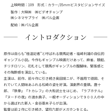
上映時間：109 形式：カラー/35ｍｍビスタビジョンサイズ
製作：大映㈱ ㈱ビデオチャンプ
㈱シネマサプライ ㈱パル企画
配給：㈱パル企画
イントロダクション
原作は自らも“極道記者”と呼ばれる競馬記者・塩崎利雄の自伝的
ギャンブル小説。今作もギャンブル映画だけあって、麻雀、競艇、
チリチロリン、花札そして競馬がギャンブルの醍醐味、緊張感と
その陶酔感を演出している。
主演は、前作、前々作に引き続き奥田瑛ニが、不器用で頑固、そ
れでいて人間味あふれる松崎の姿を好演。演劇界の重鎮。唐十
郎、『鉄拳』『トカレフ』の大和武士をはじめ、『ラブホテル』
『ヌードの夜』の速水典子、一般オーディションで９００人の中
から選ばれた新人・金谷亜未子らが出演。
監督は前２作に引き続き、望月六郎がメガホンをとる。