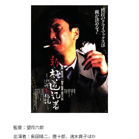
監督：望月六郎
出演者：奥田瑛二、唐十郎、速水典子ほか