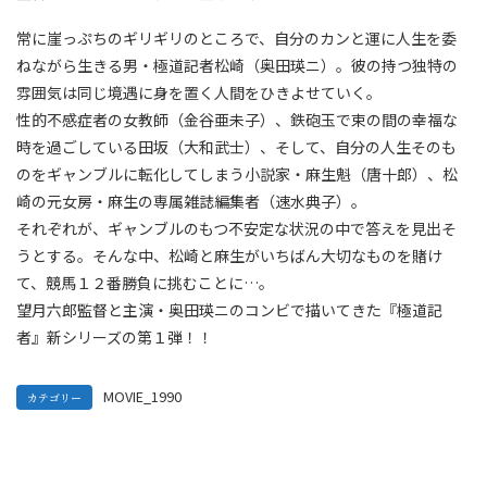
常に崖っぷちのギリギリのところで、自分のカンと運に人生を委
ねながら生きる男・極道記者松崎（奥田瑛ニ）。彼の持つ独特の
雰囲気は同じ境遇に身を置く人間をひきよせていく。
性的不感症者の女教師（金谷亜未子）、鉄砲玉で束の間の幸福な
時を過ごしている田坂（大和武士）、そして、自分の人生そのも
のをギャンブルに転化してしまう小説家・麻生魁（唐十郎）、松
崎の元女房・麻生の専属雑誌編集者（速水典子）。
それぞれが、ギャンブルのもつ不安定な状況の中で答えを見出そ
うとする。そんな中、松崎と麻生がいちばん大切なものを賭け
て、競馬１２番勝負に挑むことに…。
望月六郎監督と主演・奥田瑛ニのコンビで描いてきた『極道記
者』新シリーズの第１弾！！
MOVIE_1990
カテゴリー