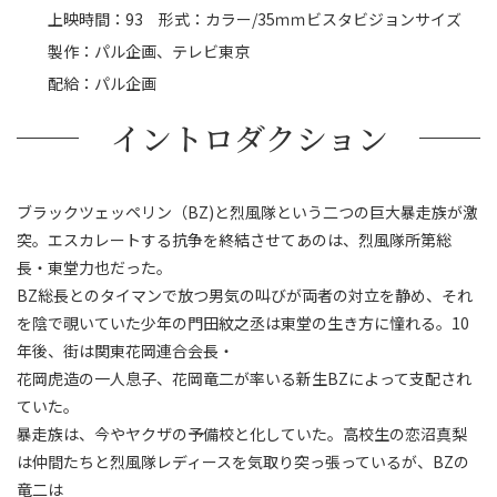
上映時間：93 形式：カラー/35ｍｍビスタビジョンサイズ
製作：パル企画、テレビ東京
配給：パル企画
イントロダクション
ブラックツェッペリン（BZ)と烈風隊という二つの巨大暴走族が激
突。エスカレートする抗争を終結させてあのは、烈風隊所第総
長・東堂力也だった。
BZ総長とのタイマンで放つ男気の叫びが両者の対立を静め、それ
を陰で覗いていた少年の門田紋之丞は東堂の生き方に憧れる。10
年後、街は関東花岡連合会長・
花岡虎造の一人息子、花岡竜二が率いる新生BZによって支配され
ていた。
暴走族は、今やヤクザの予備校と化していた。高校生の恋沼真梨
は仲間たちと烈風隊レディースを気取り突っ張っているが、BZの
竜二は