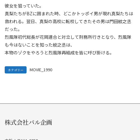
彼女を狙っていた。
真梨たちがBZに囲まれた時、どこかトッポイ男が現れ真梨たちは
救われる。翌日、真梨の高校に転校してきたその男は門田紋之丞
だった。
烈風隊初代総長が花岡連合と対立して刑務所行きとなり、烈風隊
も今はないことを知った紋之丞は、
本物のゾクをやろうと烈風隊再結成を皆に呼び掛ける。
MOVIE_1990
カテゴリー
株式会社パル企画