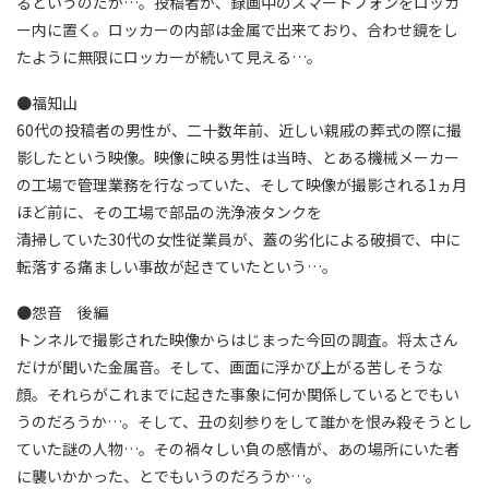
るというのだが…。投稿者が、録画中のスマートフォンをロッカ
ー内に置く。ロッカーの内部は金属で出来ており、合わせ鏡をし
たように無限にロッカーが続いて見える…。
●福知山
60代の投稿者の男性が、二十数年前、近しい親戚の葬式の際に撮
影したという映像。映像に映る男性は当時、とある機械メーカー
の工場で管理業務を行なっていた、そして映像が撮影される1ヵ月
ほど前に、その工場で部品の洗浄液タンクを
清掃していた30代の女性従業員が、蓋の劣化による破損で、中に
転落する痛ましい事故が起きていたという…。
●怨音 後編
トンネルで撮影された映像からはじまった今回の調査。将太さん
だけが聞いた金属音。そして、画面に浮かび上がる苦しそうな
顔。それらがこれまでに起きた事象に何か関係しているとでもい
うのだろうか…。そして、丑の刻参りをして誰かを恨み殺そうとし
ていた謎の人物…。その禍々しい負の感情が、あの場所にいた者
に襲いかかった、とでもいうのだろうか…。