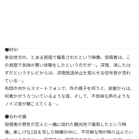
のを見てしまったというのだが…。途中、丑の刻
参りと思しき瞬間を目撃してしまう投稿者たち。しかし、カメラ
はそれ以上に恐ろしいものを画面に映し出してしまったというの
だが…。我々は、投稿者たちのいう恐ろしいものの正体を探るべ
く、映像が撮影されたトンネルへと向かった…。
●封印
東北地方の、とある民宿で撮影されたという映像。投稿者は、こ
の民宿で気味が悪い体験をしたというのだが…。深夜、消したは
ずだというテレビからは、深夜放送休止を知らせる信号音が流れ
ている…。
布団の中からスマートフォンで、外の様子を伺うと、部屋からは、
何者かがうろついているような音、そして、不気味な声のような
ノイズ音が聞こえてくる…。
●合わせ鏡
投稿者の男性が恋人と一緒に訪れた観光地で撮影したという映
像。楽しげな1日を写した映像の中に、不可解な物が映り込んでい