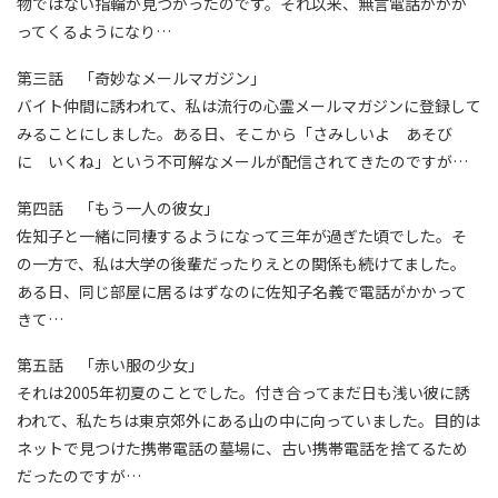
物ではない指輪が見つかったのです。それ以来、無言電話がかか
ってくるようになり…
第三話 「奇妙なメールマガジン」
バイト仲間に誘われて、私は流行の心霊メールマガジンに登録して
みることにしました。ある日、そこから「さみしいよ あそび
に いくね」という不可解なメールが配信されてきたのですが…
第四話 「もう一人の彼女」
佐知子と一緒に同棲するようになって三年が過ぎた頃でした。そ
の一方で、私は大学の後輩だったりえとの関係も続けてました。
ある日、同じ部屋に居るはずなのに佐知子名義で電話がかかって
きて…
第五話 「赤い服の少女」
それは2005年初夏のことでした。付き合ってまだ日も浅い彼に誘
われて、私たちは東京郊外にある山の中に向っていました。目的は
ネットで見つけた携帯電話の墓場に、古い携帯電話を捨てるため
だったのですが…