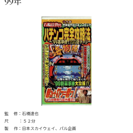
99年
監 修：石橋達也
尺 ：５２分
製 作：日本スカイウェイ、パル企画