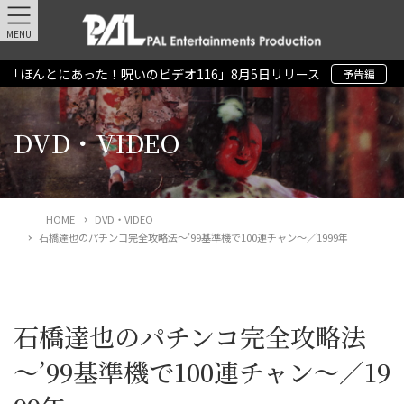
MENU
「ほんとにあった！呪いのビデオ116」8月5日リリース
予告編
DVD・VIDEO
HOME
DVD・VIDEO
石橋達也のパチンコ完全攻略法～’99基準機で100連チャン～／1999年
石橋達也のパチンコ完全攻略法
～’99基準機で100連チャン～／19