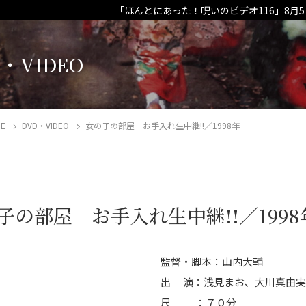
「ほんとにあった！呪いのビデオ116」8月
・VIDEO
E
DVD・VIDEO
女の子の部屋 お手入れ生中継!!／1998年
子の部屋 お手入れ生中継!!／1998
監督・脚本：山内大輔
出 演：浅見まお、大川真由実
尺 ：７０分