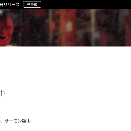
5日リリース
予告編
年
、サーモン鮭山